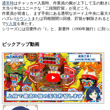
通常時
はチャッカー入賞時、作業員の腕が上下して玉の動き
大当り中はユニークな「二段階貯留」が見どころ。
作業員が前進し、まず手前にある透明なボード上中央に最大
ハズレ3
カウント
または羽根開閉11回後、貯留が解除される
で
V入賞
を果たす。
シリーズには旧要件の「I」と、新要件（1990年施行）に則っ
ピックアップ動画