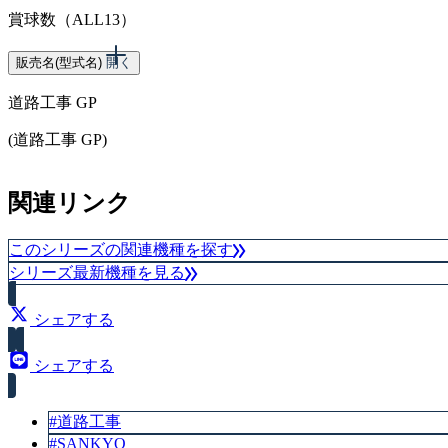
賞球数（ALL13）
販売名(型式名)
開く
道路工事 GP
(道路工事 GP)
スペック
関連リンク
賞球数（6&13）
このシリーズの関連機種を探す
シリーズ最新機種を見る
シェアする
シェアする
#道路工事
#SANKYO