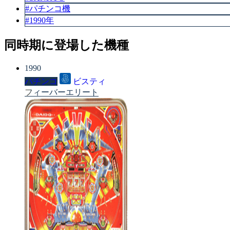
#パチンコ機
#1990年
同時期に登場した機種
1990
パチンコ
ビスティ
フィーバーエリート