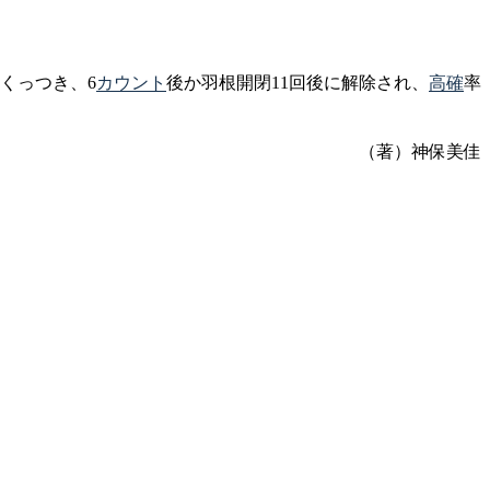
くっつき、6
カウント
後か羽根開閉11回後に解除され、
高確
率
（著）神保美佳