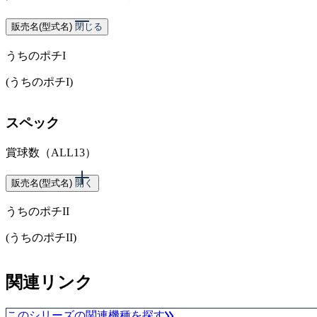
販売名(型式名)
閉じる
うちのポチI
(うちのポチI)
スペック
賞球数（ALL13）
販売名(型式名)
開く
うちのポチII
(うちのポチII)
スペック
関連リンク
賞球数（5＆10）
このシリーズの関連機種を探す