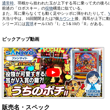
通常時
、羽根から拾われた玉が上下する耳に乗って犬の後ろ
前述の「ロボスキー」の
役物
構造に似ている。
また、耳に乗らなくても動く足やシッポに弾かれたりして、
大当り中は、16回開閉または7個
カウント
後、両耳が上下に動
シリーズには
賞球
オール13の「I」と5＆10の「II」がある。
ピックアップ動画
販売名・スペック