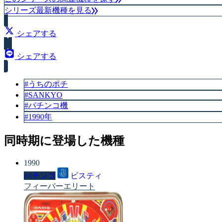
シリーズ最新機種を見る
シェアする
シェアする
#うちのポチ
#SANKYO
#パチンコ機
#1990年
同時期に登場した機種
1990
パチンコ
ビスティ
フィーバーエリート