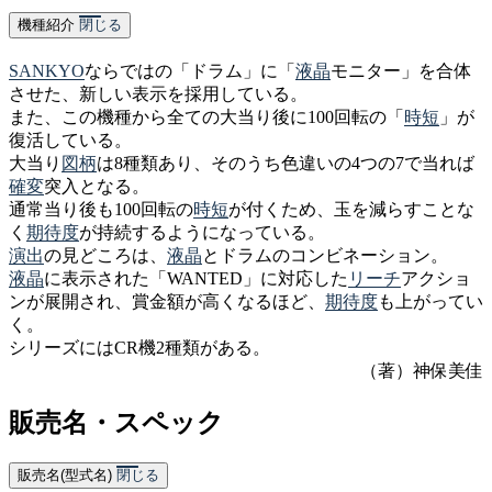
機種紹介
閉じる
SANKYO
ならではの「ドラム」に「
液晶
モニター」を合体
させた、新しい表示を採用している。
また、この機種から全ての大当り後に100回転の「
時短
」が
復活している。
大当り
図柄
は8種類あり、そのうち色違いの4つの7で当れば
確変
突入となる。
通常当り後も100回転の
時短
が付くため、玉を減らすことな
く
期待度
が持続するようになっている。
演出
の見どころは、
液晶
とドラムのコンビネーション。
液晶
に表示された「WANTED」に対応した
リーチ
アクショ
ンが展開され、賞金額が高くなるほど、
期待度
も上がってい
く。
シリーズにはCR機2種類がある。
（著）神保美佳
販売名・スペック
販売名(型式名)
閉じる