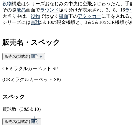
役物
構造はシリーズおなじみの中央に空飛ぶじゅうたん、手
その際
液晶
画面で
ラウンド
振り分けが表示され、3、8、16
ラ
大当り中は、
役物
ではなく
盤面
下の
アタッカー
に玉を入れる
シリーズには
賞球
5＆10の現金機版と、3＆5＆10のCR機版が
販売名・スペック
販売名(型式名)
閉じる
CRミラクルカーペット SP
(CRミラクルカーペット SP)
スペック
賞球数（3&5＆10）
販売名(型式名)
開く