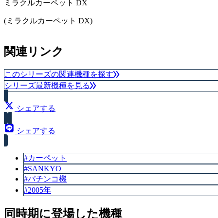
ミラクルカーペット DX
(ミラクルカーペット DX)
スペック
関連リンク
賞球数（5＆10）
このシリーズの関連機種を探す
シリーズ最新機種を見る
シェアする
シェアする
#カーペット
#SANKYO
#パチンコ機
#2005年
同時期に登場した機種