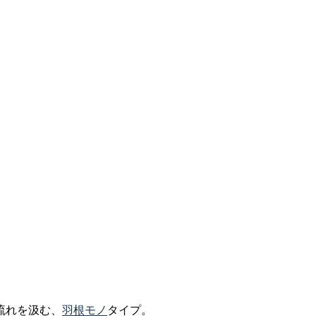
流れを汲む、
羽根モノ
タイプ。