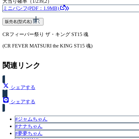
大当り確率（1/239,2）
ミニパンフ(PDF：1.9MB)
販売名(型式名)
開く
CRフィーバー祭り ザ・キング ST15 魂
(CR FEVER MATSURI the KING ST15 魂)
スペック
関連リンク
大当り確率（1/158,7）
シェアする
シェアする
#ジャムちゃん
#ナナちゃん
#夢夢ちゃん