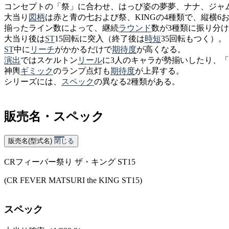
コンセプトの「祭」に合わせ、はっぴ姿の夢夢、ナナ、ジャ
大当り
図柄
は赤と青の七および祭、KINGの4種類で、縦横6
揃ったライン数によって、継続
ラウンド
数が3種類に振り分
大当り後は
ST
15回転に突入（終了後は
時短
35回転もつく）。
ST
中に
リーチ
がかかるだけで
期待度
が高くなる。
演出
ではスケルトン
リール
に3人のキャラが勢揃いしたり、
神輿
ギミック
のランプ点灯も
期待度
が上昇する。
シリーズには、
スペック
の異なる2種類がある。
販売名・スペック
販売名(型式名)
閉じる
CRフィーバー祭り ザ・キング ST15
(CR FEVER MATSURI the KING ST15)
スペック