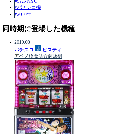
#SANKYO
#パチンコ機
#2010年
同時期に登場した機種
2010.08
パチスロ
ビスティ
アベノ橋魔法☆商店街