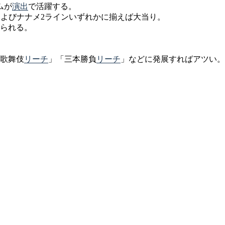
ムが
演出
で活躍する。
およびナナメ2ラインいずれかに揃えば大当り。
けられる。
「歌舞伎
リーチ
」「三本勝負
リーチ
」などに発展すればアツい。