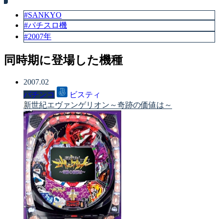
#SANKYO
#パチスロ機
#2007年
同時期に登場した機種
2007.02
パチンコ
ビスティ
新世紀エヴァンゲリオン～奇跡の価値は～