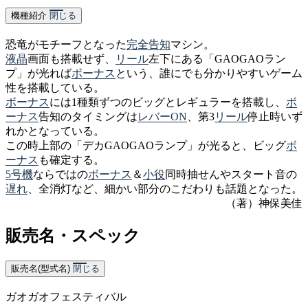
機種紹介
閉じる
恐竜がモチーフとなった
完全告知
マシン。
液晶
画面も搭載せず、
リール
左下にある「GAOGAOラン
プ」が光れば
ボーナス
という、誰にでも分かりやすいゲーム
性を搭載している。
ボーナス
には1種類ずつのビッグとレギュラーを搭載し、
ボ
ーナス
告知のタイミングは
レバーON
、第3
リール
停止時いず
れかとなっている。
この時上部の「デカGAOGAOランプ」が光ると、
ビッグ
ボ
ーナス
も確定する。
5号機
ならではの
ボーナス
＆
小役
同時抽せんやスタート音の
遅れ
、全消灯など、細かい部分のこだわりも話題となった。
（著）神保美佳
販売名・スペック
販売名(型式名)
閉じる
ガオガオフェスティバル