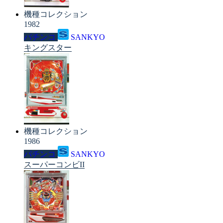
機種コレクション
1982
パチンコ
SANKYO
キングスター
機種コレクション
1986
パチンコ
SANKYO
スーパーコンビII