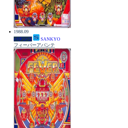
1988.09
パチンコ
SANKYO
フィーバーアバンテ