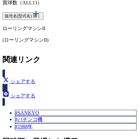
賞球数（ALL13）
販売名(型式名)
開く
ローリングマシンII
(ローリングマシンII)
スペック
関連リンク
賞球数（ALL10）
シェアする
シェアする
#SANKYO
#パチンコ機
#1988年