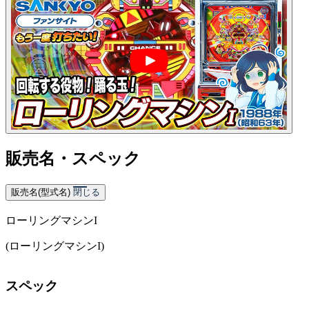
販売名・スペック
販売名(型式名)
閉じる
ローリングマシンI
(ローリングマシンI)
スペック