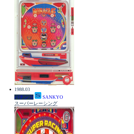
1988.03
パチンコ
SANKYO
スーパーレーシング