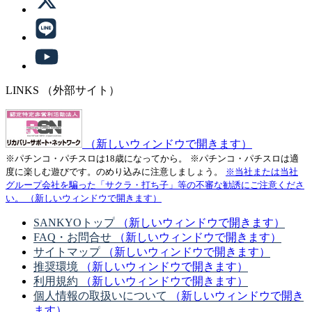
LINKS
（外部サイト）
（新しいウィンドウで開きます）
※パチンコ・パチスロは18歳になってから。
※パチンコ・パチスロは適
度に楽しむ遊びです。のめり込みに注意しましょう。
※当社または当社
グループ会社を騙った「サクラ・打ち子」等の不審な勧誘にご注意くださ
い。
（新しいウィンドウで開きます）
SANKYOトップ
（新しいウィンドウで開きます）
FAQ・お問合せ
（新しいウィンドウで開きます）
サイトマップ
（新しいウィンドウで開きます）
推奨環境
（新しいウィンドウで開きます）
利用規約
（新しいウィンドウで開きます）
個人情報の取扱いについて
（新しいウィンドウで開き
ます）