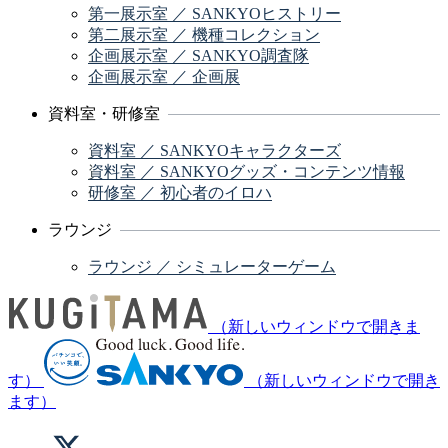
第一展示室 ／ SANKYOヒストリー
第二展示室 ／ 機種コレクション
企画展示室 ／ SANKYO調査隊
企画展示室 ／ 企画展
資料室・研修室
資料室 ／ SANKYOキャラクターズ
資料室 ／ SANKYOグッズ・コンテンツ情報
研修室 ／ 初心者のイロハ
ラウンジ
ラウンジ ／ シミュレーターゲーム
（新しいウィンドウで開きま
す）
（新しいウィンドウで開き
ます）