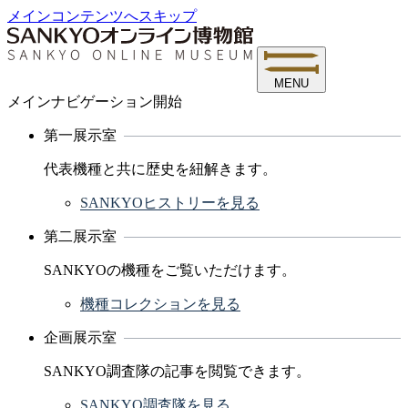
メインコンテンツへスキップ
MENU
メインナビゲーション開始
第一展示室
代表機種と共に歴史を紐解きます。
SANKYOヒストリーを見る
第二展示室
SANKYOの機種をご覧いただけます。
機種コレクションを見る
企画展示室
SANKYO調査隊の記事を閲覧できます。
SANKYO調査隊を見る