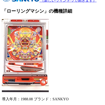
（新しいウィンドウで開きます）
「ローリングマシン」の機種詳細
導入年月：1988.08
ブランド：SANKYO