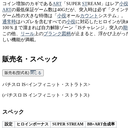
コイン増加のカギである
ART
「SUPER
ST
REAM
」はレア
小
ART
の最低保証ゲーム数は40Gだが、突入時は必ず「クイン
ゲーム性の大きな特徴は「
小役
オール
カウント
システム」。
通常時
はハズレを含むすべての
小役
に対応したヒロインが決
100％まで溜まれば自力解除ゾーン「ISチャレンジ」突入の
期
この他、
リール
上の
ブランク図柄
が止まると、浮かび上がっ
しい機能が満載。
販売名・スペック
販売名(型式名)
閉じる
パチスロ IS<インフィニット・ストラトス>
(パチスロ IS インフィニット・ストラトス)
スペック
設定
ヒロインボーナス
SUPER STREAM
BB+ART合成率