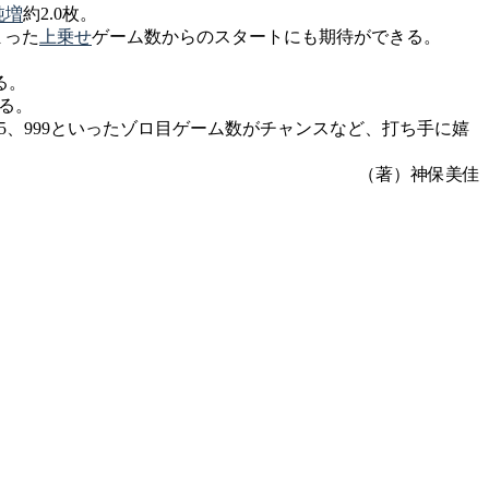
純増
約2.0枚。
まった
上乗せ
ゲーム数からのスタートにも期待ができる。
る。
る。
555、999といったゾロ目ゲーム数がチャンスなど、打ち手に嬉
（著）神保美佳