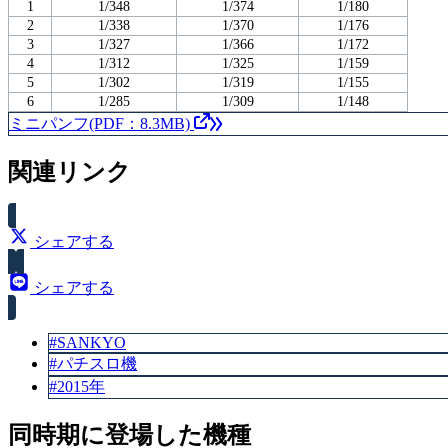
1
1/348
1/374
1/180
2
1/338
1/370
1/176
3
1/327
1/366
1/172
4
1/312
1/325
1/159
5
1/302
1/319
1/155
6
1/285
1/309
1/148
ミニパンフ(PDF：8.3MB)
関連リンク
シェアする
シェアする
#SANKYO
#パチスロ機
#2015年
同時期に登場した機種