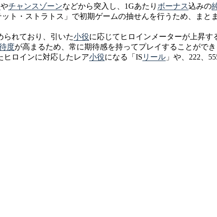
役
や
チャンスゾーン
などから突入し、1Gあたり
ボーナス
込みの
テット・ストラトス」で初期ゲームの抽せんを行うため、まと
められており、引いた
小役
に応じてヒロインメーターが上昇す
待度
が高まるため、常に期待感を持ってプレイすることができ
たヒロインに対応したレア
小役
になる「IS
リール
」や、222、