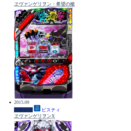
ヱヴァンゲリヲン・希望の槍
2015.09
パチンコ
ビスティ
ヱヴァンゲリヲンX