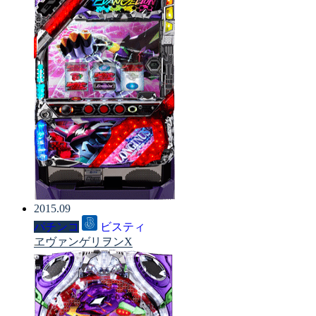
2015.09
パチンコ
ビスティ
ヱヴァンゲリヲンX