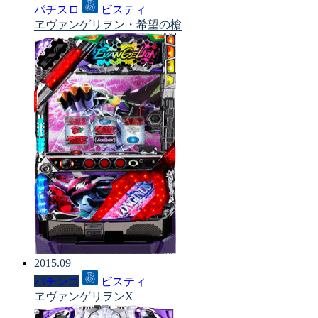
パチスロ
ビスティ
ヱヴァンゲリヲン・希望の槍
2015.09
パチンコ
ビスティ
ヱヴァンゲリヲンX