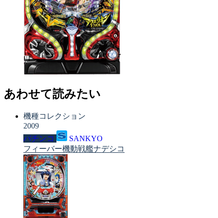
あわせて読みたい
機種コレクション
2009
パチンコ
SANKYO
フィーバー機動戦艦ナデシコ