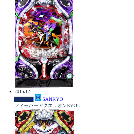
2015.12
パチンコ
SANKYO
フィーバーアクエリオンEVOL