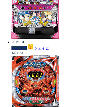
2015.10
パチンコ
ジェイビー
J-RUSH3