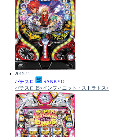
2015.11
パチスロ
SANKYO
パチスロ IS<インフィニット・ストラトス>