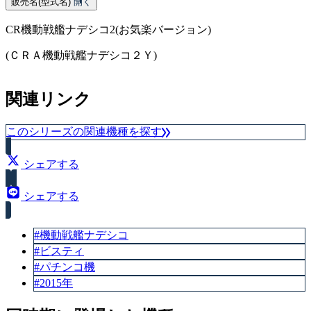
スペック
販売名(型式名)
開く
CR機動戦艦ナデシコ2(お気楽バージョン)
大当り確率（1/299.3）
(ＣＲＡ機動戦艦ナデシコ２Ｙ)
スペック
関連リンク
大当り確率（1/99.9）
このシリーズの関連機種を探す
シェアする
シェアする
#機動戦艦ナデシコ
#ビスティ
#パチンコ機
#2015年