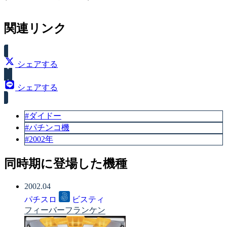
スペック
関連リンク
大当り確率（1/224.5）
シェアする
シェアする
#ダイドー
#パチンコ機
#2002年
同時期に登場した機種
2002.04
パチスロ
ビスティ
フィーバーフランケン