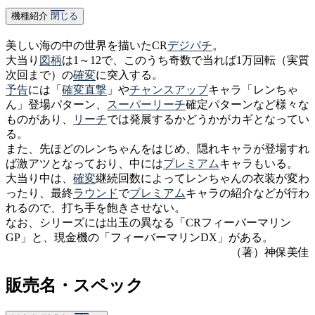
機種紹介
閉じる
美しい海の中の世界を描いたCR
デジパチ
。
大当り
図柄
は1～12で、このうち奇数で当れば1万回転（実質
次回まで）の
確変
に突入する。
予告
には「
確変
直撃
」や
チャンスアップ
キャラ「レンちゃ
ん」登場パターン、
スーパーリーチ
確定パターンなど様々な
ものがあり、
リーチ
では発展するかどうかがカギとなってい
る。
また、先ほどのレンちゃんをはじめ、隠れキャラが登場すれ
ば激アツとなっており、中には
プレミアム
キャラもいる。
大当り中は、
確変
継続回数によってレンちゃんの衣装が変わ
ったり、最終
ラウンド
で
プレミアム
キャラの紹介などが行わ
れるので、打ち手を飽きさせない。
なお、シリーズには出玉の異なる「CRフィーバーマリン
GP」と、現金機の「フィーバーマリンDX」がある。
（著）神保美佳
販売名・スペック