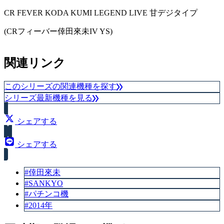
CR FEVER KODA KUMI LEGEND LIVE 甘デジタイプ
大当り確率（1/246.7）
(CRフィーバー倖田來未IV YS)
スペック
関連リンク
大当り確率（1/99.7）
このシリーズの関連機種を探す
シリーズ最新機種を見る
シェアする
シェアする
#倖田來未
#SANKYO
#パチンコ機
#2014年