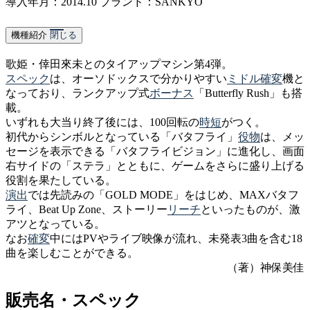
導入年月：2014.10
ブランド：SANKYO
機種紹介
閉じる
歌姫・倖田來未とのタイアップマシン第4弾。
スペック
は、オーソドックスで分かりやすい
ミドル
確変
機と
なっており、
ランクアップ式
ボーナス
「Butterfly Rush」も搭
載。
いずれも大当り終了後には、100回転の
時短
がつく。
初代からシンボルとなっている「バタフライ」
役物
は、メッ
セージを表示できる「バタフライビジョン」に進化し、画面
右サイドの「ステラ」とともに、ゲームをさらに盛り上げる
役割を果たしている。
演出
では先読みの「GOLD MODE」をはじめ、MAXバタフ
ライ、Beat Up Zone、ストーリー
リーチ
といったものが、激
アツとなっている。
なお
確変
中にはPVやライブ映像が流れ、未発表3曲を含む18
曲を楽しむことができる。
（著）神保美佳
販売名・スペック