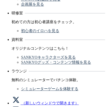
企画展を見る
研修室
初めての方は初心者講座をチェック。
初心者のイロハを見る
資料室
オリジナルコンテンツはこちら！
SANKYOキャラクターズを見る
SANKYOグッズ・コンテンツ情報を見る
ラウンジ
無料のシミュレーターでパチンコ体験。
シミュレーターゲームを体験する
（新しいウィンドウで開きます）