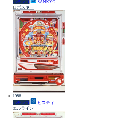
パチンコ
SANKYO
ロボスキー
1988
パチンコ
ビスティ
エルライン