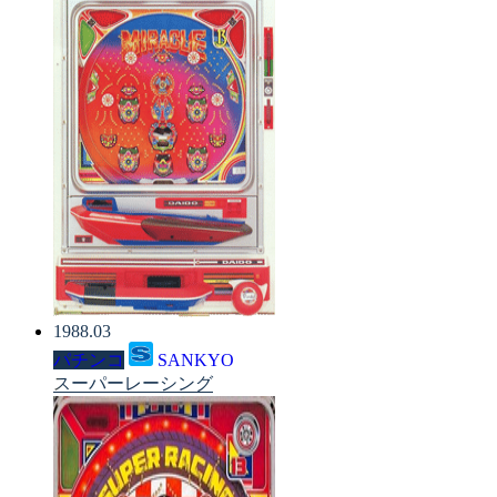
1988.03
パチンコ
SANKYO
スーパーレーシング