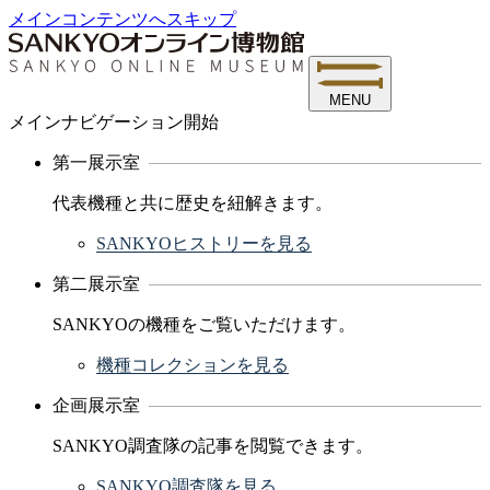
メインコンテンツへスキップ
MENU
メインナビゲーション開始
第一展示室
代表機種と共に歴史を紐解きます。
SANKYOヒストリーを見る
第二展示室
SANKYOの機種をご覧いただけます。
機種コレクションを見る
企画展示室
SANKYO調査隊の記事を閲覧できます。
SANKYO調査隊を見る