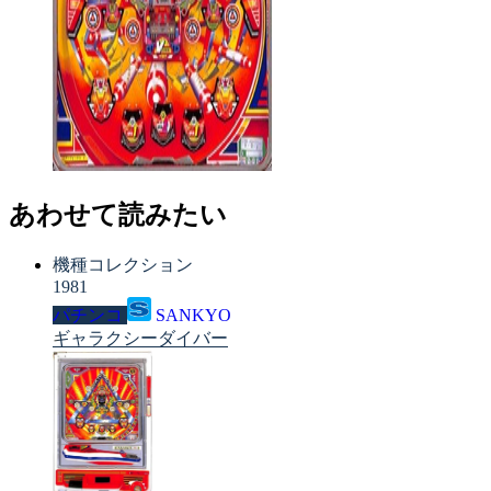
あわせて読みたい
機種コレクション
1981
パチンコ
SANKYO
ギャラクシーダイバー