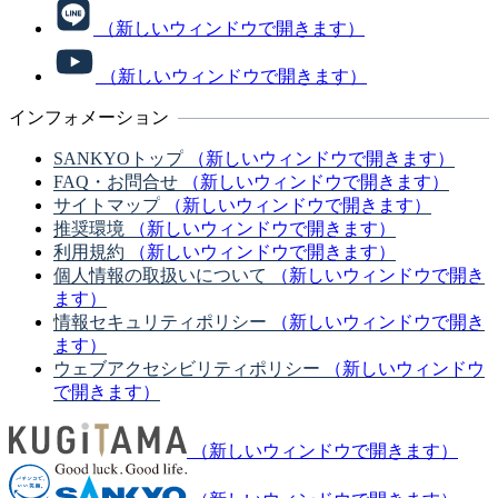
（新しいウィンドウで開きます）
（新しいウィンドウで開きます）
インフォメーション
SANKYOトップ
（新しいウィンドウで開きます）
FAQ・お問合せ
（新しいウィンドウで開きます）
サイトマップ
（新しいウィンドウで開きます）
推奨環境
（新しいウィンドウで開きます）
利用規約
（新しいウィンドウで開きます）
個人情報の取扱いについて
（新しいウィンドウで開き
ます）
情報セキュリティポリシー
（新しいウィンドウで開き
ます）
ウェブアクセシビリティポリシー
（新しいウィンドウ
で開きます）
（新しいウィンドウで開きます）