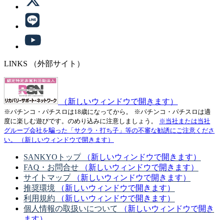
LINKS
（外部サイト）
（新しいウィンドウで開きます）
※パチンコ・パチスロは18歳になってから。
※パチンコ・パチスロは適
度に楽しむ遊びです。のめり込みに注意しましょう。
※当社または当社
グループ会社を騙った「サクラ・打ち子」等の不審な勧誘にご注意くださ
い。
（新しいウィンドウで開きます）
SANKYOトップ
（新しいウィンドウで開きます）
FAQ・お問合せ
（新しいウィンドウで開きます）
サイトマップ
（新しいウィンドウで開きます）
推奨環境
（新しいウィンドウで開きます）
利用規約
（新しいウィンドウで開きます）
個人情報の取扱いについて
（新しいウィンドウで開き
ます）