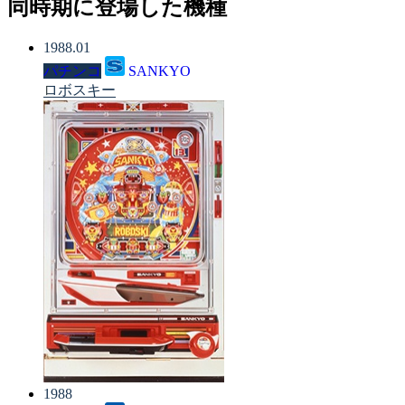
同時期に登場した機種
1988.01
パチンコ
SANKYO
ロボスキー
1988