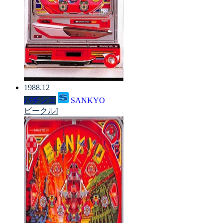
1988.12
パチンコ
SANKYO
ビークルI