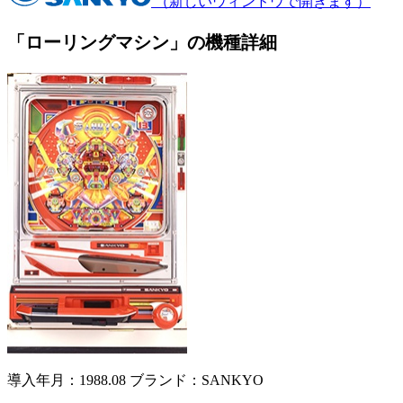
（新しいウィンドウで開きます）
「ローリングマシン」の機種詳細
導入年月：1988.08
ブランド：SANKYO