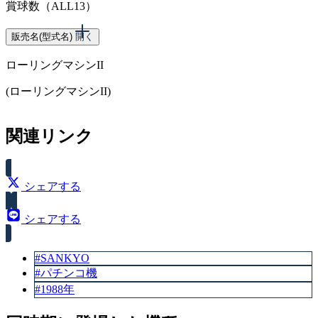
賞球数（ALL13）
販売名(型式名)
開く
ローリングマシンII
(ローリングマシンII)
スペック
関連リンク
賞球数（ALL10）
シェアする
シェアする
#SANKYO
#パチンコ機
#1988年