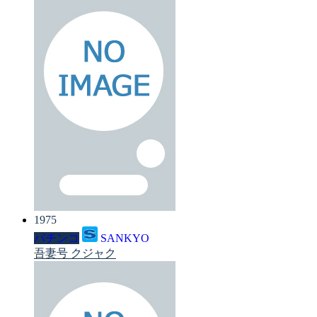
1975
パチンコ
SANKYO
吾妻号 クジャク