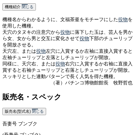
機種紹介
閉じる
機種名からわかるように、文福茶釜をモチーフにした
役物
を
使用した機種。
天穴のタヌキの注意穴から
役物
に落下した玉は、芸人を男か
ら女、女から男と交互に変化させて
役物
下部のチューリップ
を開放させる。
天穴左、または
役物
左穴に入賞するか左袖に直接入賞すると
左袖チューリップと左落としチューリップが開放。
同様に、天穴右、または
役物
右穴に入賞するか右袖に直接入
賞すると右袖チューリップと右落としチューリップが開放。
スッキリとした連動パターンで長く人気を得た機種。
（著）パチンコ博物館館長 牧野哲也
販売名・スペック
販売名(型式名)
閉じる
吾妻号 ブンブク
(吾妻号 ブンブク)