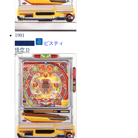
1991
パチンコ
ビスティ
悟空 D