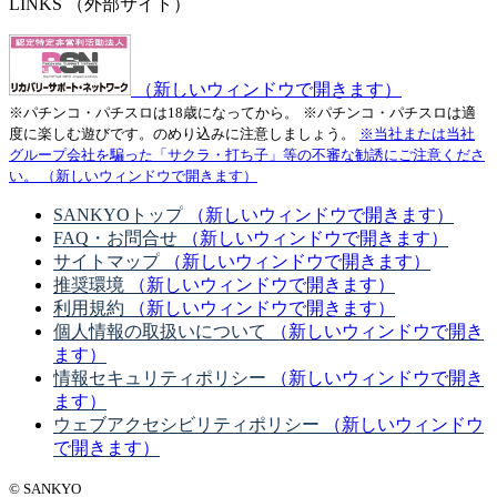
LINKS
（外部サイト）
（新しいウィンドウで開きます）
※パチンコ・パチスロは18歳になってから。
※パチンコ・パチスロは適
度に楽しむ遊びです。のめり込みに注意しましょう。
※当社または当社
グループ会社を騙った「サクラ・打ち子」等の不審な勧誘にご注意くださ
い。
（新しいウィンドウで開きます）
SANKYOトップ
（新しいウィンドウで開きます）
FAQ・お問合せ
（新しいウィンドウで開きます）
サイトマップ
（新しいウィンドウで開きます）
推奨環境
（新しいウィンドウで開きます）
利用規約
（新しいウィンドウで開きます）
個人情報の取扱いについて
（新しいウィンドウで開き
ます）
情報セキュリティポリシー
（新しいウィンドウで開き
ます）
ウェブアクセシビリティポリシー
（新しいウィンドウ
で開きます）
© SANKYO