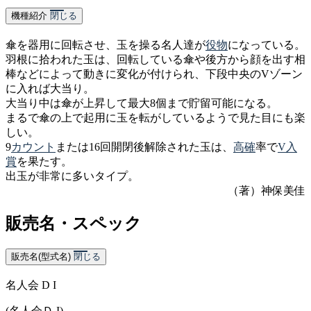
機種紹介
閉じる
傘を器用に回転させ、玉を操る名人達が
役物
になっている。
羽根に拾われた玉は、回転している傘や後方から顔を出す相
棒などによって動きに変化が付けられ、下段中央のVゾーン
に入れば大当り。
大当り中は傘が上昇して最大8個まで貯留可能になる。
まるで傘の上で起用に玉を転がしているようで見た目にも楽
しい。
9
カウント
または16回開閉後解除された玉は、
高確
率で
V入
賞
を果たす。
出玉が非常に多いタイプ。
（著）神保美佳
販売名・スペック
販売名(型式名)
閉じる
名人会 D I
(名人会Ｄ I)