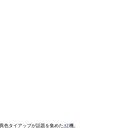
の、異色タイアップが話題を集めた
AT
機。