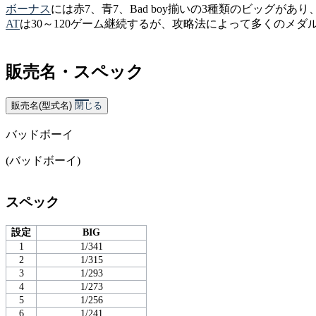
ボーナス
には赤7、青7、Bad boy揃いの3種類のビッグがあり
AT
は30～120ゲーム継続するが、攻略法によって多くのメ
販売名・スペック
販売名(型式名)
閉じる
バッドボーイ
(バッドボーイ)
スペック
設定
BIG
1
1/341
2
1/315
3
1/293
4
1/273
5
1/256
6
1/241