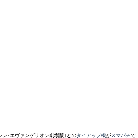
｢シン･エヴァンゲリオン劇場版｣との
タイアップ機
が
スマパチ
で