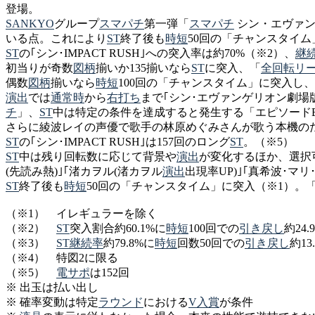
登場。
SANKYO
グループ
スマパチ
第一弾「
スマパチ
シン・エヴァンゲ
いる点。これにより
ST
終了後も
時短
50回の「チャンスタイム
ST
の｢シン･IMPACT RUSH｣への突入率は約70%（※2）、
継
初当りが奇数
図柄
揃いか135揃いなら
ST
に突入、「
全回転
リ
偶数
図柄
揃いなら
時短
100回の「チャンスタイム」に突入し
演出
では
通常時
から
右打ち
まで｢シン･エヴァンゲリオン劇場
チ
」、
ST
中は特定の条件を達成すると発生する「エピソードB
さらに綾波レイの声優で歌手の林原めぐみさんが歌う本機のた
ST
の｢シン･IMPACT RUSH｣は157回のロング
ST
。（※5）
ST
中は残り回転数に応じて背景や
演出
が変化するほか、選択可
(先読み熱)｣｢渚カヲル(渚カヲル
演出
出現率UP)｣｢真希波･マ
ST
終了後も
時短
50回の「チャンスタイム」に突入（※1）。
（※1） イレギュラーを除く
（※2）
ST
突入割合約60.1%に
時短
100回での
引き戻し
約24.
（※3）
ST
継続率
約79.8%に
時短
回数50回での
引き戻し
約13
（※4） 特図2に限る
（※5）
電サポ
は152回
※ 出玉は払い出し
※ 確率変動は特定
ラウンド
における
V入賞
が条件