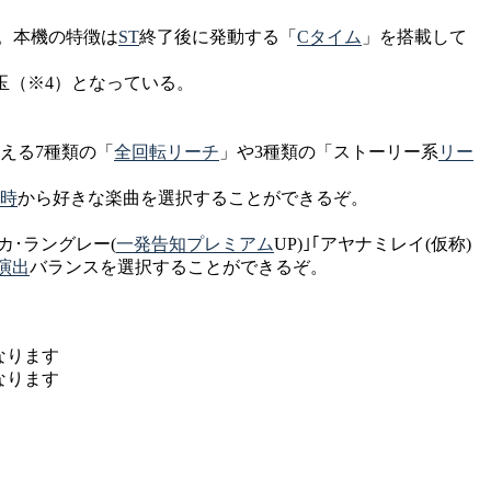
。本機の特徴は
ST
終了後に発動する「
Cタイム
」を搭載して
出玉（※4）となっている。
える7種類の「
全回転
リーチ
」や3種類の「ストーリー系
リー
時
から好きな楽曲を選択することができるぞ。
カ･ラングレー(
一発告知
プレミアム
UP)｣｢アヤナミレイ(仮称)
演出
バランスを選択することができるぞ。
なります
なります