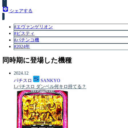
シェアする
#エヴァンゲリオン
#ビスティ
#パチンコ機
#2024年
同時期に登場した機種
2024.12
パチスロ
SANKYO
Lパチスロ ダンベル何キロ持てる？