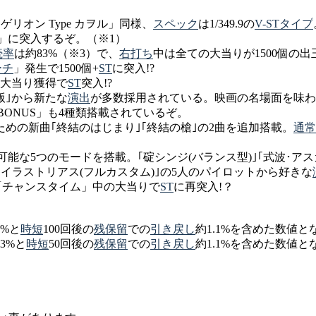
リオン Type カヲル」同様、
スペック
は1/349.9の
V-STタイプ
」に突入するぞ。（※1）
続率
は約83%（※3）で、
右打ち
中は全ての大当りが1500個の
ーチ
」発生で1500個+
ST
に突入!?
、大当り獲得で
ST
突入!?
版｣から新たな
演出
が多数採用されている。映画の名場面を味わ
ONUS」も4種類搭載されているぞ。
めの新曲｢終結のはじまり｣｢終結の槍｣の2曲を追加搭載。
通常
能な5つのモードを搭載。｢碇シンジ(バランス型)｣｢式波･アス
リ･イラストリアス(フルカスタム)｣の5人のパイロットから好きな
「チャンスタイム」中の大当りで
ST
に再突入!？
9%と
時短
100回後の
残保留
での
引き戻し
約1.1%を含めた数値と
.3%と
時短
50回後の
残保留
での
引き戻し
約1.1%を含めた数値と