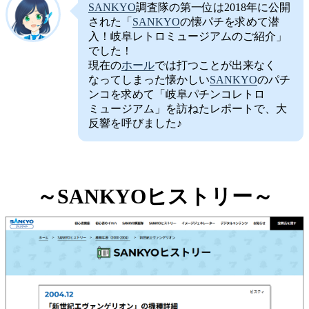
SANKYO
調査隊の第一位は2018年に公開
された「
SANKYO
の懐パチを求めて潜
入！岐阜レトロミュージアムのご紹介」
でした！
現在の
ホール
では打つことが出来なく
なってしまった懐かしい
SANKYO
のパチ
ンコを求めて「岐阜パチンコレトロ
ミュージアム」を訪ねたレポートで、大
反響を呼びました♪
～SANKYOヒストリー～