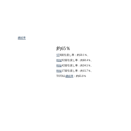
継続率
約65％
ST
8回引戻し率：約50.1％、
時短
92回引戻し率：約60.4％、
時短
42回引戻し率：約34.5％、
時短
17回引戻し率：約15.7％、
TOTAL
継続率
：約65.0％