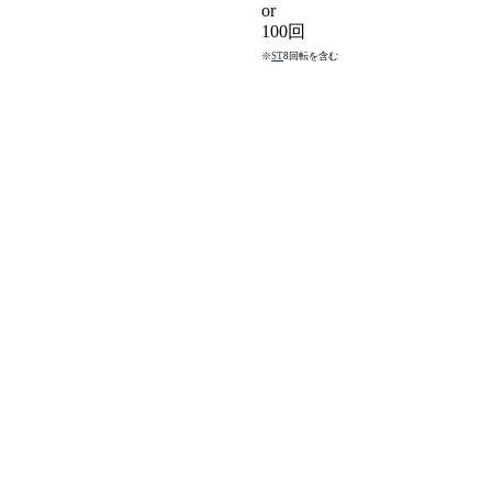
or
100回
※
ST
8回転を含む