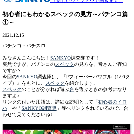
（新しいウィンドウで開きます）
初心者にもわかるスペックの見方～パチンコ篇
①～
2021.12.15
パチンコ・パチスロ
みなさんこんにちは！
SANKYO
調査隊です！
突然ですが、パチンコの
スペック
の見方を、皆さんご存知
ですか？
今回の
SANKYO
調査隊は、『Pフィーバーパワフル（1/99タ
イプ）』をもとに、
スペック
を紹介します。
スペック
のことが分かれば遊ぶ
台
を選ぶときの参考になり
ますよ♪
リンクの付いた用語は、詳細な説明として「
初心者のイロ
ハ
」や「
SANKYO調査隊
」等へリンクされているので、合
わせて見てくださいね♪