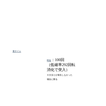
遊タイム
：100回
時短
（低確率292回転
消化で突入）
※大当りが発生しなかった
場合に限る