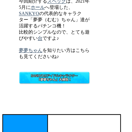
今回紹介する
スペック
は、2021年
5月に
ホール
へ登場した、
SANKYO
の代表的なキャラク
ター「夢夢（むむ）ちゃん」達が
活躍するパチンコ機！
比較的シンプルなので、とても遊
びやすい
台
ですよ♪
夢夢ちゃん
を知りたい方はこちら
も見てくださいね♪