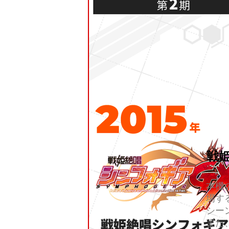
戦
本機
場す
シー
また