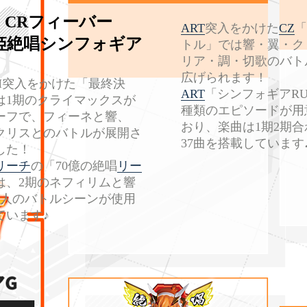
CRフィーバー
ART
突入をかけた
CZ
姫絶唱シンフォギア
トル」では響・翼・ク
リア・調・切歌のバト
広げられます！
SH突入をかけた「最終決
ART
「シンフォギアRU
は1期のクライマックスが
種類のエピソードが用
ーフで、フィーネと響、
おり、楽曲は1期2期
クリスとのバトルが展開さ
37曲を搭載しています
した！
リーチ
の「70億の絶唱
リー
は、2期のネフィリムと響
6人のバトルシーンが使用
ています♪