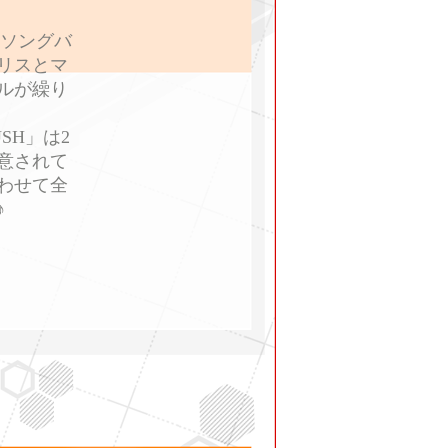
「ソングバ
リスとマ
ルが繰り
SH」は2
意されて
合わせて全
♪