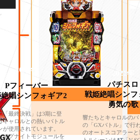
2020年
2021年
パチスロ
Pフィーバー
戦姫絶唱シンフ
姫絶唱シンフォギア2
勇気の歌
の「最終決戦」は3期に登
響たちとキャロルのバ
るキャロルとの熱いバトル
の「GXバトル」で行
ンが使用されています。
のオートスコアラーと
、イグナイトモジュールを
トルシーンは
AT
「V-S