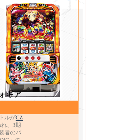
ォギア
トルが
CZ
われ、3期
装者のバ
ONG」の