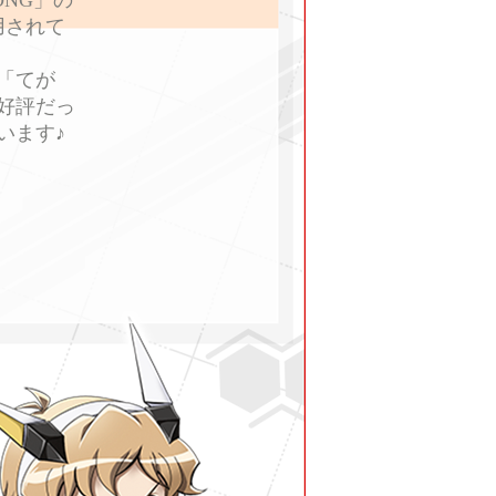
用されて
「てが
好評だっ
います♪