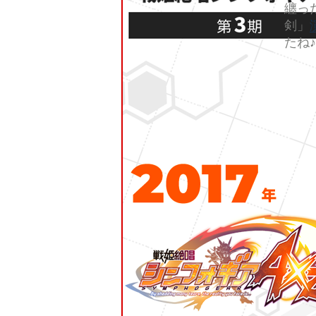
纏っ
剣」
たね