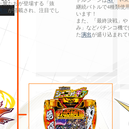
た響たちが登場する「抜
継続バトルで4種類使
演出
が搭載され、注目でし
います！
♪
また、「最終決戦」や
み」などパチンコ機で
た
演出
が盛り込まれて