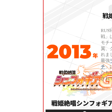
戦
RU
戦」
モチ
翼、
れま
最強
チ
」
たち
され