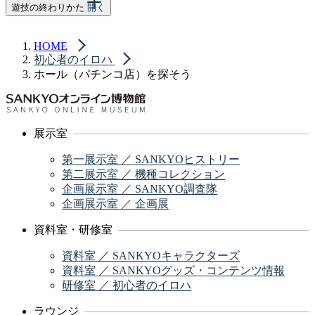
遊技する台を選ぼう【パチンコ編】
遊技の終わりかた
開く
玉を借りよう【パチンコ編】
遊技してみよう【パチンコ編】
HOME
計数をしてもらおう
大当りしたら【パチンコ編】
初心者のイロハ
景品と交換しよう
遊技を終わる前に確認しよう【パチンコ編】
ホール（パチンコ店）を探そう
精算をしよう
遊技する台を選ぼう【パチスロ編】
メダルを借りよう【パチスロ編】
遊技してみよう【パチスロ編】
大当りしたら【パチスロ編】
展示室
遊技を終わる前に確認しよう【パチスロ編】
第一展示室 ／ SANKYOヒストリー
第二展示室 ／ 機種コレクション
企画展示室 ／ SANKYO調査隊
企画展示室 ／ 企画展
資料室・研修室
資料室 ／ SANKYOキャラクターズ
資料室 ／ SANKYOグッズ・コンテンツ情報
研修室 ／ 初心者のイロハ
ラウンジ