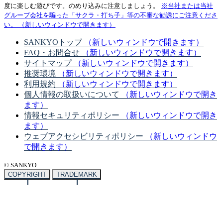
度に楽しむ遊びです。のめり込みに注意しましょう。
※当社または当社
グループ会社を騙った「サクラ・打ち子」等の不審な勧誘にご注意くださ
い。
（新しいウィンドウで開きます）
SANKYOトップ
（新しいウィンドウで開きます）
FAQ・お問合せ
（新しいウィンドウで開きます）
サイトマップ
（新しいウィンドウで開きます）
推奨環境
（新しいウィンドウで開きます）
利用規約
（新しいウィンドウで開きます）
個人情報の取扱いについて
（新しいウィンドウで開き
ます）
情報セキュリティポリシー
（新しいウィンドウで開き
ます）
ウェブアクセシビリティポリシー
（新しいウィンドウ
で開きます）
© SANKYO
COPYRIGHT
TRADEMARK
「P羽根BASTARD!! -暗黒の破壊神-」©萩原一至/集英
社・BASTARD!! 製作委員会
「eフィーバー妖怪ウォッチ」©LEVEL-5/妖怪ウォッチ
プロジェクト・テレビ東京