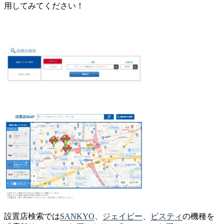
用してみてください！
設置店検索では
SANKYO
、
ジェイビー
、
ビスティ
の機種を