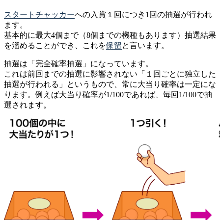
スタートチャッカー
への入賞１回につき1回の抽選が行われ
ます。
基本的に最大4個まで（8個までの機種もあります）抽選結果
を溜めることができ、これを
保留
と言います。
抽選は「完全確率抽選」になっています。
これは前回までの抽選に影響されない「１回ごとに独立した
抽選が行われる」というもので、常に大当り確率は一定にな
ります。例えば大当り確率が1/100であれば、毎回1/100で抽
選されます。