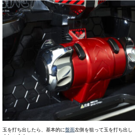
玉を打ち出したら、基本的に
盤面
左側を狙って玉を打ち出し