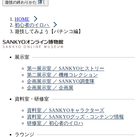
遊技の終わりかた
開く
HOME
計数をしてもらおう
初心者のイロハ
景品と交換しよう
遊技してみよう【パチンコ編】
精算をしよう
展示室
第一展示室 ／ SANKYOヒストリー
第二展示室 ／ 機種コレクション
企画展示室 ／ SANKYO調査隊
企画展示室 ／ 企画展
資料室・研修室
資料室 ／ SANKYOキャラクターズ
資料室 ／ SANKYOグッズ・コンテンツ情報
研修室 ／ 初心者のイロハ
ラウンジ