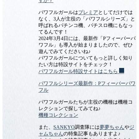
すか？
パワフルガールは
プレミア
としてだけでは
なく、3人が主役の「パワフルシリーズ」と
呼ばれるパチンコ機、パチスロ機にもなっ
てるんです！
2024年3月4日には、最新作「Pフィーバーパ
ワフル」も導入が始まりましたので、ぜひ
遊んでみてくださいね♪
パワフルガールについてもっと詳しく知り
たい方は特設サイトをチェック！
パワフルガール特設サイトはこちら
パワフルシリーズ最新作：Pフィーバーパワ
フル
パワフルガールたちが主役の機種は機種コ
レクションで探してみてね♪
機種コレクション
また、
SANKYO
調査隊には
夢夢ちゃん
や
ジ
ャムちゃん
の特集記事もありますよ♪