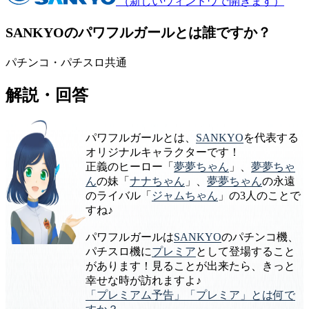
（新しいウィンドウで開きます）
SANKYOのパワフルガールとは誰ですか？
パチンコ・パチスロ共通
解説・回答
パワフルガールとは、
SANKYO
を代表する
オリジナルキャラクターです！
正義のヒーロー「
夢夢ちゃん
」、
夢夢ちゃ
ん
の妹「
ナナちゃん
」、
夢夢ちゃん
の永遠
のライバル「
ジャムちゃん
」の3人のことで
すね♪
パワフルガールは
SANKYO
のパチンコ機、
パチスロ機に
プレミア
として登場すること
があります！見ることが出来たら、きっと
幸せな時が訪れますよ♪
「プレミアム予告」「プレミア」とは何で