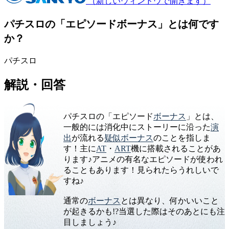
（新しいウィンドウで開きます）
パチスロの「エピソードボーナス」とは何です
か？
パチスロ
解説・回答
パチスロの「エピソード
ボーナス
」とは、
一般的には消化中にストーリーに沿った
演
出
が流れる
疑似ボーナス
のことを指しま
す！主に
AT
・
ART
機に搭載されることがあ
ります♪アニメの有名なエピソードが使われ
ることもあります！見られたらうれしいで
すね♪
通常の
ボーナス
とは異なり、何かいいこと
が起きるかも!?当選した際はそのあとにも注
目しましょう♪