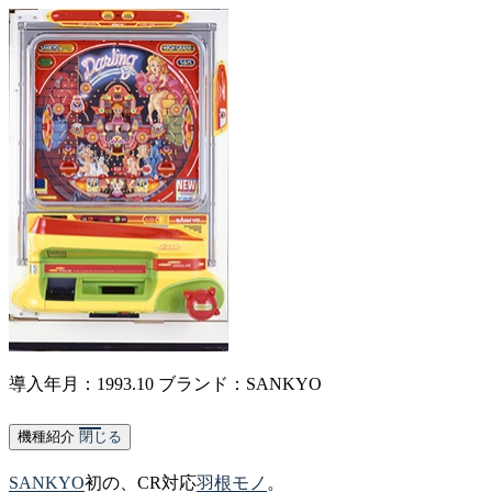
導入年月：1993.10
ブランド：SANKYO
機種紹介
閉じる
SANKYO
初の、CR対応
羽根モノ
。