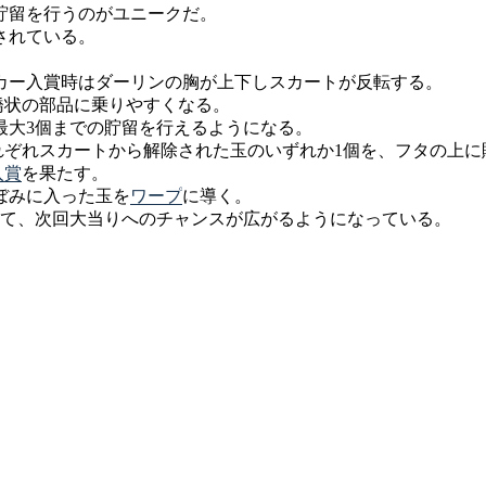
貯留を行うのがユニークだ。
されている。
カー入賞時はダーリンの胸が上下しスカートが反転する。
橋状の部品に乗りやすくなる。
最大3個までの貯留を行えるようになる。
れぞれスカートから解除された玉のいずれか1個を、フタの上に
入賞
を果たす。
ぼみに入った玉を
ワープ
に導く。
れて、次回大当りへのチャンスが広がるようになっている。