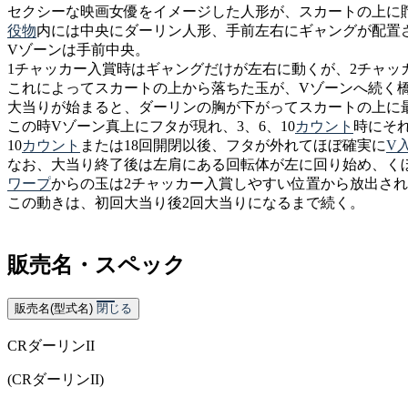
セクシーな映画女優をイメージした人形が、スカートの上に
役物
内には中央にダーリン人形、手前左右にギャングが配置
Vゾーンは手前中央。
1チャッカー入賞時はギャングだけが左右に動くが、2チャッ
これによってスカートの上から落ちた玉が、Vゾーンへ続く
大当りが始まると、ダーリンの胸が下がってスカートの上に
この時Vゾーン真上にフタが現れ、3、6、10
カウント
時にそ
10
カウント
または18回開閉以後、フタが外れてほぼ確実に
V
なお、大当り終了後は左肩にある回転体が左に回り始め、く
ワープ
からの玉は2チャッカー入賞しやすい位置から放出さ
この動きは、初回大当り後2回大当りになるまで続く。
販売名・スペック
販売名(型式名)
閉じる
CRダーリンII
(CRダーリンII)