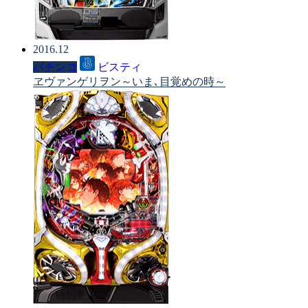
2016.12
パチンコ
ビスティ
ヱヴァンゲリヲン～いま､目覚めの時～