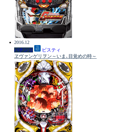
2016.12
パチンコ
ビスティ
ヱヴァンゲリヲン～いま､目覚めの時～