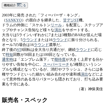
機種紹介
閉じる
2003年に発売 された「フィーバーザ・キング」
（
SANKYO
）の面白さを継承した、
甘デジ
ST
機。
ドラムの外側に「スケルトン
リール
」を配置し、ステップア
ップやチャンス告知など様々な
演出
をサポートする。
大当りは5ラインいずれかに7または3種類のBARが並んだ場
合となり、5
ラウンド
または16
ラウンド
に振り分けられる。
オール7の場合は16
ラウンド
濃厚だ。
終了後の
ST
8回転は全大当り共通だが、継続
ラウンド
に応じ
て
時短
回数が50回または100回となっている。
通常時
は「エンブレム落下」で
期待度
が大きく上昇する分か
りやすい告知を中心に、
スーパーリーチ
も5種類というシン
プルな構成となっているが、消灯やフラッシュ、さらには各
種サウンドといった細かい組み合わせや違和感
演出
などによ
って意外性のある当りパターンも隠されており、打ち込み要
素も十分にある。
（著）神保美佳
販売名・スペック