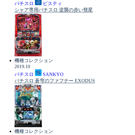
パチスロ
ビスティ
シャア専用パチスロ 逆襲の赤い彗星
機種コレクション
2019.10
パチスロ
SANKYO
パチスロ 蒼穹のファフナー EXODUS
機種コレクション