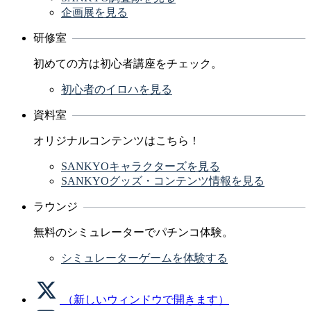
企画展を見る
研修室
初めての方は初心者講座をチェック。
初心者のイロハを見る
資料室
オリジナルコンテンツはこちら！
SANKYOキャラクターズを見る
SANKYOグッズ・コンテンツ情報を見る
ラウンジ
無料のシミュレーターでパチンコ体験。
シミュレーターゲームを体験する
（新しいウィンドウで開きます）