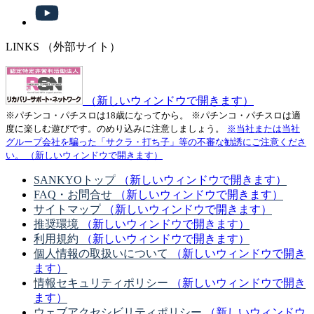
LINKS
（外部サイト）
（新しいウィンドウで開きます）
※パチンコ・パチスロは18歳になってから。
※パチンコ・パチスロは適
度に楽しむ遊びです。のめり込みに注意しましょう。
※当社または当社
グループ会社を騙った「サクラ・打ち子」等の不審な勧誘にご注意くださ
い。
（新しいウィンドウで開きます）
SANKYOトップ
（新しいウィンドウで開きます）
FAQ・お問合せ
（新しいウィンドウで開きます）
サイトマップ
（新しいウィンドウで開きます）
推奨環境
（新しいウィンドウで開きます）
利用規約
（新しいウィンドウで開きます）
個人情報の取扱いについて
（新しいウィンドウで開き
ます）
情報セキュリティポリシー
（新しいウィンドウで開き
ます）
ウェブアクセシビリティポリシー
（新しいウィンドウ