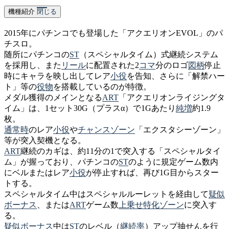
機種紹介
閉じる
2015年にパチンコでも登場した「アクエリオンEVOL」のパ
チスロ。
随所にパチンコの
ST
（スペシャルタイム）式継続システム
を採用し、また
リール
に配置された2
コマ
分のロゴ
図柄
停止
時にキャラを映し出してレア
小役
を告知、さらに「解禁ハー
ト」等の
役物
を搭載しているのが特徴。
メダル獲得のメインとなる
ART
「アクエリオンライジングタ
イム」は、1セット30G（プラスα）で1Gあたり
純増
約1.9
枚。
通常時
のレア
小役
や
チャンスゾーン
「エクスタシーゾーン」
等が突入契機となる。
ART
継続のカギは、約11分の1で突入する「スペシャルタイ
ム」が握っており、パチンコの
ST
のように規定ゲーム数内
にベルまたはレア
小役
が停止すれば、再び1G目からスター
トする。
スペシャルタイム中はスペシャルルーレットを経由して
疑似
ボーナス
、または
ART
ゲーム数
上乗せ特化ゾーン
に突入す
る。
疑似ボーナス
中は
ST
のレベル（
継続率
）アップ抽せんを行