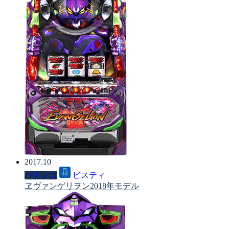
2017.10
パチンコ
ビスティ
ヱヴァンゲリヲン2018年モデル