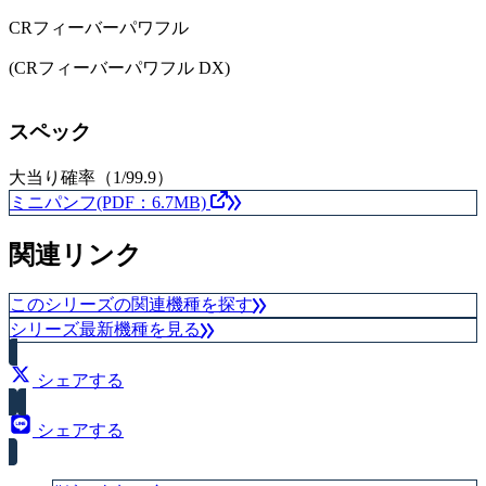
CRフィーバーパワフル
(CRフィーバーパワフル DX)
スペック
大当り確率（1/99.9）
ミニパンフ(PDF：6.7MB)
関連リンク
このシリーズの関連機種を探す
シリーズ最新機種を見る
シェアする
シェアする