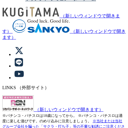
（新しいウィンドウで開きま
す）
（新しいウィンドウで開き
ます）
LINKS
（外部サイト）
（新しいウィンドウで開きます）
※パチンコ・パチスロは18歳になってから。
※パチンコ・パチスロは適
度に楽しむ遊びです。のめり込みに注意しましょう。
※当社または当社
グループ会社を騙った「サクラ・打ち子」等の不審な勧誘にご注意くださ