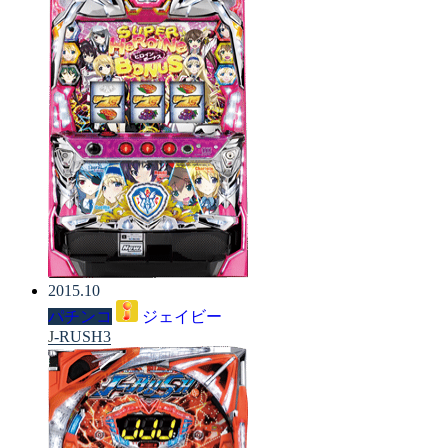
2015.10
パチンコ
ジェイビー
J-RUSH3