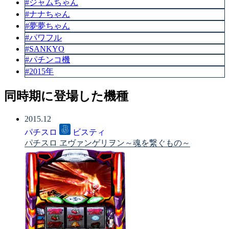
#ジャムちゃん
#ナナちゃん
#夢夢ちゃん
#パワフル
#SANKYO
#パチンコ機
#2015年
同時期に登場した機種
2015.12
パチスロ
ビスティ
パチスロ ヱヴァンゲリヲン～魂を繋ぐもの～