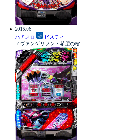
2015.06
パチスロ
ビスティ
ヱヴァンゲリヲン・希望の槍