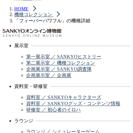
HOME
機種コレクション
「フィーバーパワフル」の機種詳細
展示室
第一展示室 ／ SANKYOヒストリー
第二展示室 ／ 機種コレクション
企画展示室 ／ SANKYO調査隊
企画展示室 ／ 企画展
資料室・研修室
資料室 ／ SANKYOキャラクターズ
資料室 ／ SANKYOグッズ・コンテンツ情報
研修室 ／ 初心者のイロハ
ラウンジ
ラウンジ ／ シミュレーターゲーム