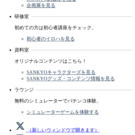
企画展を見る
研修室
初めての方は初心者講座をチェック。
初心者のイロハを見る
資料室
オリジナルコンテンツはこちら！
SANKYOキャラクターズを見る
SANKYOグッズ・コンテンツ情報を見る
ラウンジ
無料のシミュレーターでパチンコ体験。
シミュレーターゲームを体験する
（新しいウィンドウで開きます）