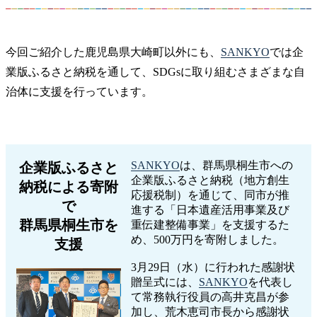
今回ご紹介した鹿児島県大崎町以外にも、
SANKYO
では企
業版ふるさと納税を通して、SDGsに取り組むさまざまな自
治体に支援を行っています。
SANKYO
は、群馬県桐生市への
企業版ふるさと
企業版ふるさと納税（地方創生
納税による寄附
応援税制）を通じて、同市が推
で
進する「日本遺産活用事業及び
群馬県桐生市を
重伝建整備事業」を支援するた
め、500万円を寄附しました。
支援
3月29日（水）に行われた感謝状
贈呈式には、
SANKYO
を代表し
て常務執行役員の高井克昌が参
加し、荒木恵司市長から感謝状