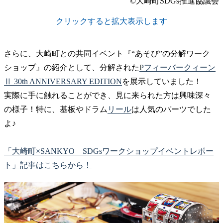
©大崎町SDGs推進協議会
クリックすると拡大表示します
さらに、大崎町との共同イベント『“あそび”の分解ワーク
ショップ』の紹介として、分解された
Pフィーバークィーン
Ⅱ 30th ANNIVERSARY EDITION
を展示していました！
実際に手に触れることができ、見に来られた方は興味深々
の様子！特に、基板やドラム
リール
は人気のパーツでした
よ♪
「大崎町×SANKYO SDGsワークショップイベントレポー
ト」記事はこちらから！