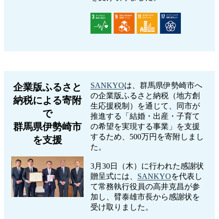
SANKYO
は、群馬県伊勢崎市へ
企業版ふるさと
の企業版ふるさと納税（地方創
納税による寄附
生応援税制）を通じて、同市が
で
推進する「結婚・出産・子育て
群馬県伊勢崎市
の希望を実現する事業」を支援
するため、500万円を寄附しまし
を支援
た。
3月30日（木）に行われた感謝状
贈呈式には、
SANKYO
を代表し
て常務執行役員の高井克昌が参
加し、臂泰雄市長から感謝状を
受け取りました。