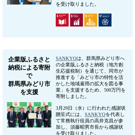
を受け取りました。
SANKYO
は、群馬県みどり市へ
企業版ふるさと
の企業版ふるさと納税（地方創
納税による寄附
生応援税制）を通じて、同市が
で
推進する「みどり市の特性を活
群馬県みどり市
かした地域雇用の拡大を図る事
業」を支援するため、500万円を
を支援
寄附しました。
3月29日（水）に行われた感謝状
贈呈式には、
SANKYO
を代表し
て常務執行役員の高井克昌が参
加し、須藤昭男市長から感謝状
を受け取りました。