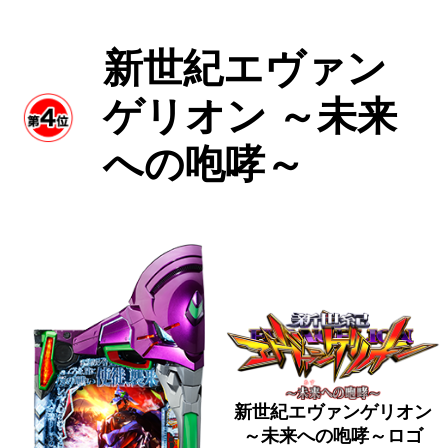
新世紀エヴァン
ゲリオン ～未来
への咆哮～
新世紀エヴァンゲリオン
～未来への咆哮～ロゴ