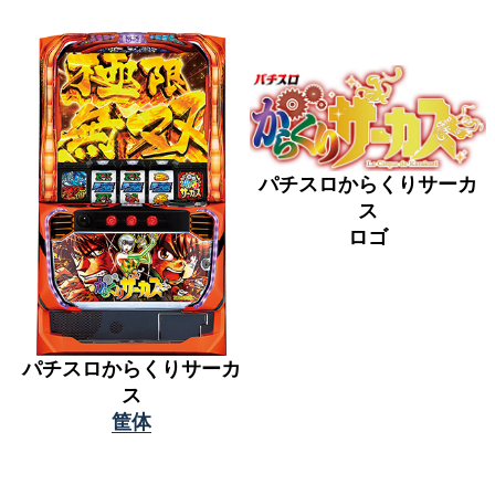
パチスロからくりサーカ
ス
ロゴ
パチスロからくりサーカ
ス
筐体