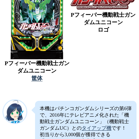
Pフィーバー機動戦士ガン
ダムユニコーン
ロゴ
Pフィーバー機動戦士ガン
ダムユニコーン
筐体
本機はパチンコガンダムシリーズの第6弾
で、2016年にテレビアニメ化された「機
動戦士ガンダムユニコーン」（機動戦士
ガンダムUC）との
タイアップ機
です！
初当りから3,000個が獲得できる