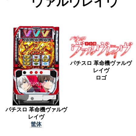
ヴァルヴレイヴ
パチスロ 革命機ヴァルヴ
レイヴ
ロゴ
パチスロ 革命機ヴァルヴ
レイヴ
筐体