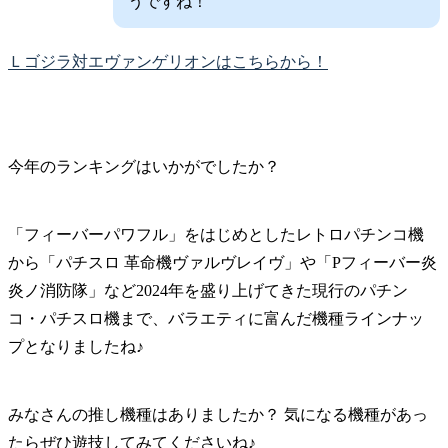
うですね！
Ｌゴジラ対エヴァンゲリオンはこちらから！
今年のランキングはいかがでしたか？
「フィーバーパワフル」をはじめとしたレトロパチンコ機
から「パチスロ 革命機ヴァルヴレイヴ」や「Pフィーバー炎
炎ノ消防隊」など2024年を盛り上げてきた現行のパチン
コ・パチスロ機まで、バラエティに富んだ機種ラインナッ
プとなりましたね♪
みなさんの推し機種はありましたか？ 気になる機種があっ
たらぜひ遊技してみてくださいね♪