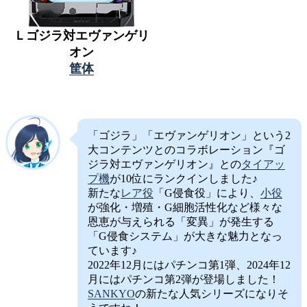
Ｌゴジラ対エヴァンゲリ
オン
筐体
「ゴジラ」「エヴァンゲリオン」という2
大コンテンツとのコラボレーション『ゴ
ジラ対エヴァンゲリオン』との
タイアッ
プ機
が10位にランクインしました♪
新たな
レア役
「G侵食役」により、
小役
が強化・増殖・G細胞活性化など様々な
恩恵が与えられる「変異」が発生する
「G侵食システム」が大きな魅力となっ
ています♪
2022年12月にはパチンコ第1弾、2024年12
月にはパチンコ第2弾が登場しました！
SANKYO
の新たな人気シリーズになりそ