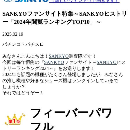
（新しいウィンドウで開きます）
SANKYOファンサイト特集～SANKYOヒストリ
ー「2024年閲覧ランキングTOP10」～
2025.02.19
パチンコ・パチスロ
みなさんこんにちは！
SANKYO
調査隊です！
今回は毎年恒例の『
SANKYO
ファンサイト～
SANKYO
ヒス
トリーランキング2024～』をお送りします！
2024年も話題の機種がたくさん登場しましたが、みなさん
の推し機種や好きなシリーズ機はランクインしているで
しょうか？
それではどうぞー！
フィーバーパワ
フル