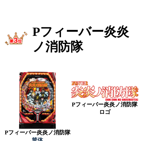
Pフィーバー炎炎
ノ消防隊
Pフィーバー炎炎ノ消防隊
ロゴ
Pフィーバー炎炎ノ消防隊
筐体