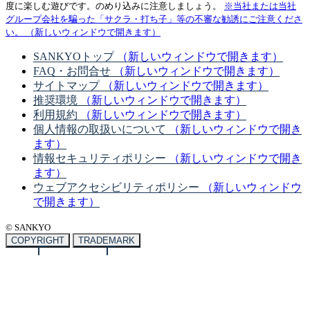
度に楽しむ遊びです。のめり込みに注意しましょう。
※当社または当社
グループ会社を騙った「サクラ・打ち子」等の不審な勧誘にご注意くださ
い。
（新しいウィンドウで開きます）
SANKYOトップ
（新しいウィンドウで開きます）
FAQ・お問合せ
（新しいウィンドウで開きます）
サイトマップ
（新しいウィンドウで開きます）
推奨環境
（新しいウィンドウで開きます）
利用規約
（新しいウィンドウで開きます）
個人情報の取扱いについて
（新しいウィンドウで開き
ます）
情報セキュリティポリシー
（新しいウィンドウで開き
ます）
ウェブアクセシビリティポリシー
（新しいウィンドウ
で開きます）
© SANKYO
COPYRIGHT
TRADEMARK
「P羽根BASTARD!! -暗黒の破壊神-」©萩原一至/集英
社・BASTARD!! 製作委員会
「eフィーバー妖怪ウォッチ」©LEVEL-5/妖怪ウォッチ
プロジェクト・テレビ東京
「P/eフィーバーブルーロック Light ver.」©金城宗幸・