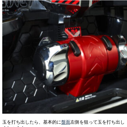
玉を打ち出したら、基本的に
盤面
左側を狙って玉を打ち出し