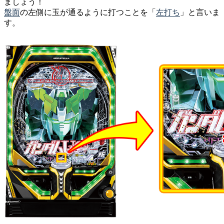
ましょう！
盤面
の左側に玉が通るように打つことを「
左打ち
」と言いま
す。