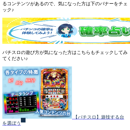
るコンテンツがあるので、気になった方は下のバナーをチェ
ック♪
パチスロの遊び方が気になった方はこちらもチェックしてみ
てください♪
【パチスロ】遊技する台
を選ぼう