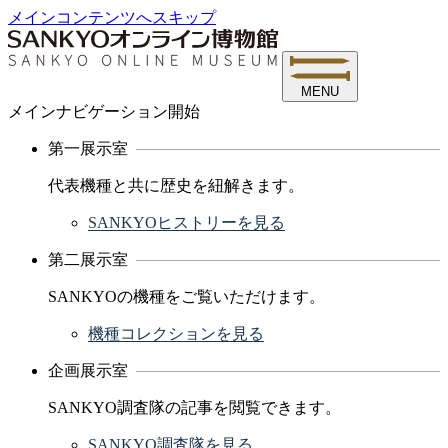
メインコンテンツへスキップ
MENU
メインナビゲーション開始
第一展示室
代表機種と共に歴史を紐解きます。
SANKYOヒストリーを見る
第二展示室
SANKYOの機種をご覧いただけます。
機種コレクションを見る
企画展示室
SANKYO調査隊の記事を閲覧できます。
SANKYO調査隊を見る