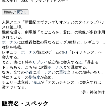
導入年月：2007.07
ブランド：ビスティ
機種紹介
閉じる
人気アニメ「新世紀エヴァンゲリオン」とのタイアップパチ
スロ第二弾。
機種名通り、劇場版「まごころを、君に」の映像が多数使用
されている。
ボーナス
には獲得枚数の異なるビッグ3種類と、レギュラー1
種類を搭載。
レギュラー
ボーナス
後は50ゲームの
RT
「レイチャンス」へ
突入する。
また、他にも特殊
リプレイ
成立後に突入する
RT
「暴走モー
ド」もあり、こちらは次回
ボーナス
まで継続する。
なお、全ての
小役
に
ボーナス
との
重複
当せんの期待があり、
特にチェリーの
期待度
が高め。
チェリー成立後、
演出
が「アスカチャンス」に突入すれば、
激アツとなる。
（著）神保美佳
販売名・スペック