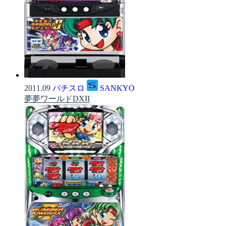
2011.09
パチスロ
SANKYO
夢夢ワールドDXII