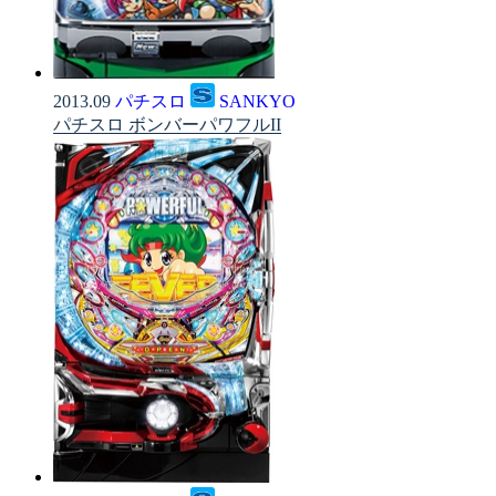
2013.09
パチスロ
SANKYO
パチスロ ボンバーパワフルII