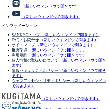
（新しいウィンドウで開きます）
（新しいウィンドウで開きます）
インフォメーション
SANKYOトップ
（新しいウィンドウで開きます）
FAQ・お問合せ
（新しいウィンドウで開きます）
サイトマップ
（新しいウィンドウで開きます）
推奨環境
（新しいウィンドウで開きます）
利用規約
（新しいウィンドウで開きます）
個人情報の取扱いについて
（新しいウィンドウで開き
ます）
情報セキュリティポリシー
（新しいウィンドウで開き
ます）
ウェブアクセシビリティポリシー
（新しいウィンドウ
で開きます）
（新しいウィンドウで開きます）