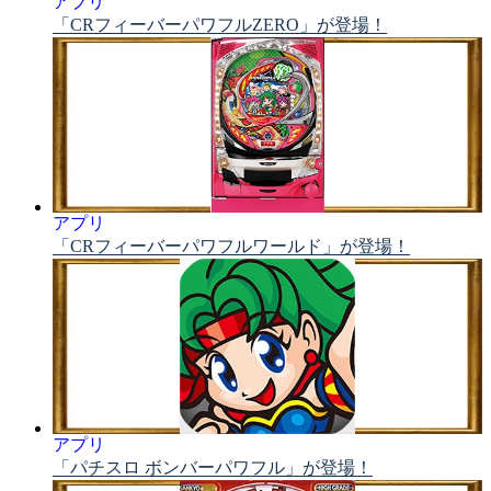
アプリ
「CRフィーバーパワフルZERO」が登場！
アプリ
「CRフィーバーパワフルワールド」が登場！
アプリ
「パチスロ ボンバーパワフル」が登場！