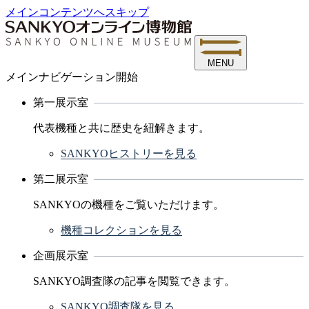
メインコンテンツへスキップ
MENU
メインナビゲーション開始
第一展示室
代表機種と共に歴史を紐解きます。
SANKYOヒストリーを見る
第二展示室
SANKYOの機種をご覧いただけます。
機種コレクションを見る
企画展示室
SANKYO調査隊の記事を閲覧できます。
SANKYO調査隊を見る