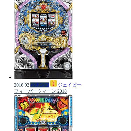
2018.02
パチンコ
ジェイビー
フィーバークィーン 2018