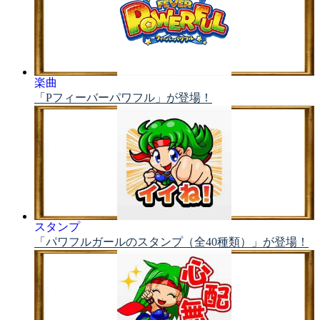
楽曲
「Pフィーバーパワフル」が登場！
スタンプ
「パワフルガールのスタンプ（全40種類）」が登場！