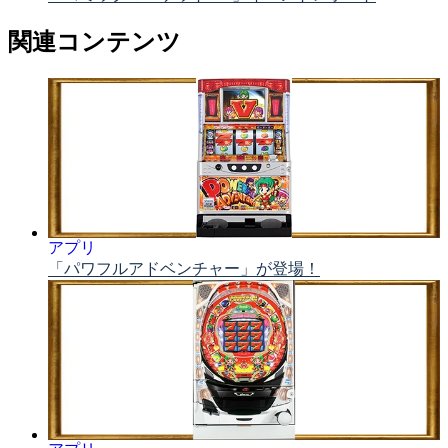
関連コンテンツ
アプリ
「パワフルアドベンチャー」が登場！