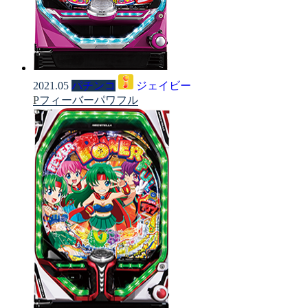
2021.05
パチンコ
ジェイビー
Pフィーバーパワフル