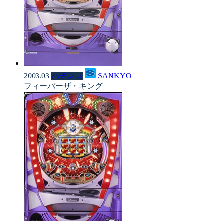
2003.03
パチンコ
SANKYO
フィーバーザ・キング