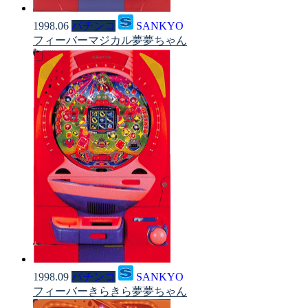
1998.06
パチンコ
SANKYO
フィーバーマジカル夢夢ちゃん
1998.09
パチンコ
SANKYO
フィーバーきらきら夢夢ちゃん