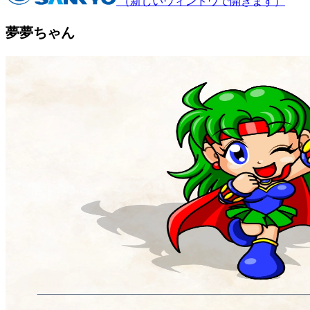
（新しいウィンドウで開きます）
夢夢ちゃん