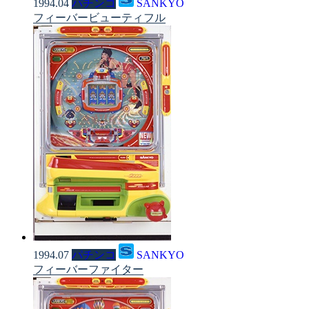
1994.04
パチンコ
SANKYO
フィーバービューティフル
1994.07
パチンコ
SANKYO
フィーバーファイター