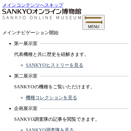
メインコンテンツへスキップ
MENU
メインナビゲーション開始
第一展示室
代表機種と共に歴史を紐解きます。
SANKYOヒストリーを見る
第二展示室
SANKYOの機種をご覧いただけます。
機種コレクションを見る
企画展示室
SANKYO調査隊の記事を閲覧できます。
SANKYO調査隊を見る