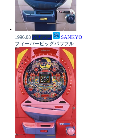
1996.08
パチンコ
SANKYO
フィーバービッグパワフル