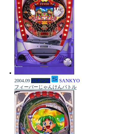
2004.09
パチンコ
SANKYO
フィーバーじゃんけんバトル