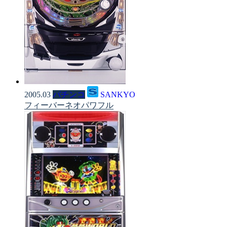
2005.03
パチンコ
SANKYO
フィーバーネオパワフル