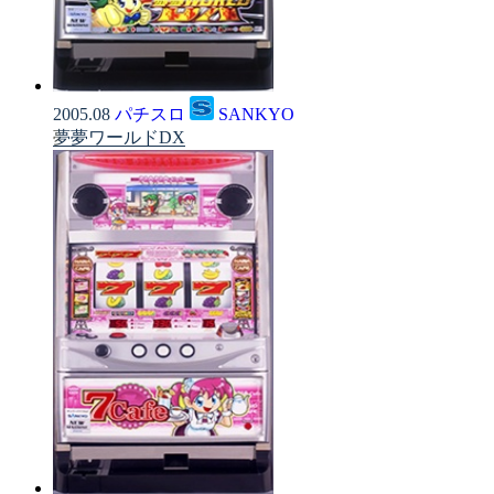
2005.08
パチスロ
SANKYO
夢夢ワールドDX