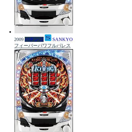
2009
パチンコ
SANKYO
フィーバーパワフルパレス