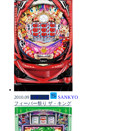
2010.09
パチンコ
SANKYO
フィーバー祭り ザ・キング