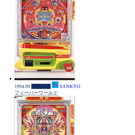
1994.09
パチンコ
SANKYO
フィーバーワールド