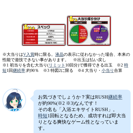
※大当りは
V入賞
時に限る。
液晶
の表示に従わなかった場合、本来の
性能で遊技できない事があります。 ※出玉は払い戻し
※1 初当りを含む大当り(
リミット
10回分)で獲得できる出玉 ※2
時
短
1回
継続率
:約90％ ※3 特図2に限る ※4 大当り・
小当り
合算
お気づきでしょうか？実はRUSH
継続率
が約90%(※2 ※3)なんです！
その名も「入浴エキサイトRUSH」。
時短
1回転となるため、成功すれば即大当
りとなる爽快なゲーム性となっていま
す。