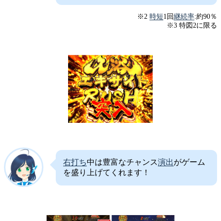
※2
時短
1回
継続率
:約90％
※3 特図2に限る
右打ち
中は豊富なチャンス
演出
がゲーム
を盛り上げてくれます！