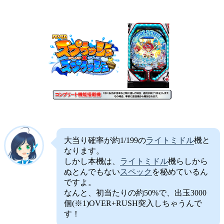
大当り確率が約1/199の
ライトミドル
機と
なります。
しかし本機は、
ライトミドル
機らしから
ぬとんでもない
スペック
を秘めているん
ですよ。
なんと、初当たりの約50%で、出玉3000
個(※1)OVER+RUSH突入しちゃうんで
す！