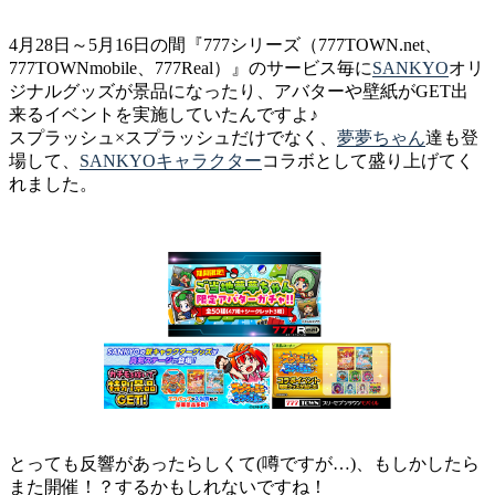
4月28日～5月16日の間『777シリーズ（777TOWN.net、
777TOWNmobile、777Real）』のサービス毎に
SANKYO
オリ
ジナルグッズが景品になったり、アバターや壁紙がGET出
来るイベントを実施していたんですよ♪
スプラッシュ×スプラッシュだけでなく、
夢夢ちゃん
達も登
場して、
SANKYOキャラクター
コラボとして盛り上げてく
れました。
とっても反響があったらしくて(噂ですが…)、もしかしたら
また開催！？するかもしれないですね！